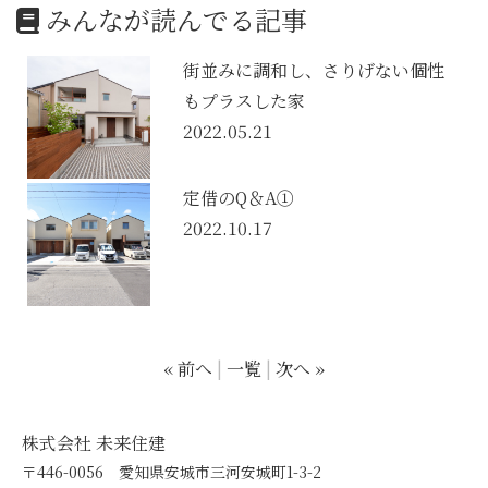
みんなが読んでる記事
街並みに調和し、さりげない個性
もプラスした家
2022.05.21
定借のQ＆A①
2022.10.17
« 前へ
一覧
次へ »
株式会社 未来住建
〒446-0056 愛知県安城市三河安城町1-3-2