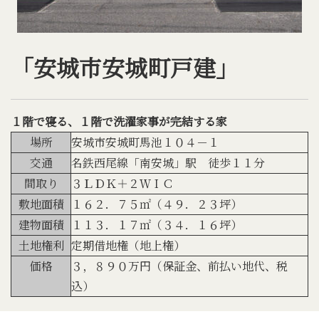
「安城市安城町戸建」
１階で寝る、１階で洗濯家事が完結する家
場所
安城市安城町馬池１０４－１
交通
名鉄西尾線「南安城」駅 徒歩１１分
間取り
３ＬＤＫ＋２ＷＩＣ
敷地面積
１６２．７５㎡（４９．２３坪）
建物面積
１１３．１７㎡（３４．１６坪）
土地権利
定期借地権（地上権）
価格
３，８９０万円（保証金、前払い地代、税
込）