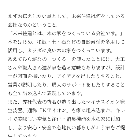
まずお伝えしたい点として、未来住建は何をしている
会社なのかということ。
「未来住建とは、木の家をつくっている会社です。」
木をはじめ、和紙・土・石などの自然素材を多用して
活用し、カラダに良い木の家をつくっています。
あえてひらがなの「つくる」を使ったことには、大工
さんや職人さん達が家を造る意味もありますが、設計
士が図面を描いたり、アイデアを出したりすること、
営業が説明したり、購入のサポートをしたりすること
も全て詰め込んで表現しています。
また、弊社代表の沓名が造り出したマイナスイオン発
生装置、通称「ＫＴイオン」も家に組み込まれ、キレ
イで美味しい空気と浄化・消臭機能を木の家に付加
し、より安心・安全で心地良い暮らしが叶う家をご提
供しています。