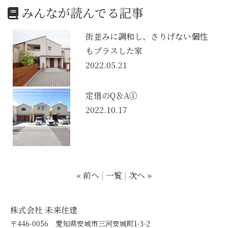
みんなが読んでる記事
街並みに調和し、さりげない個性
もプラスした家
2022.05.21
定借のQ＆A①
2022.10.17
« 前へ
一覧
次へ »
株式会社 未来住建
〒446-0056 愛知県安城市三河安城町1-3-2