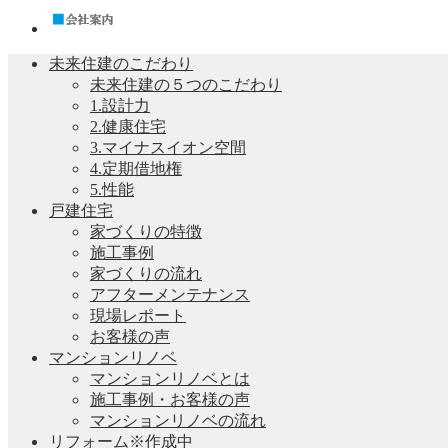
未来住建のこだわり
未来住建の５つのこだわり
1.設計力
2.健康住宅
3.マイナスイオン空間
4.定期借地権
5.性能
戸建住宅
家づくりの特徴
施工事例
家づくりの流れ
アフターメンテナンス
現場レポート
お客様の声
マンションリノベ
マンションリノベとは
施工事例・お客様の声
マンションリノベの流れ
リフォーム※作成中